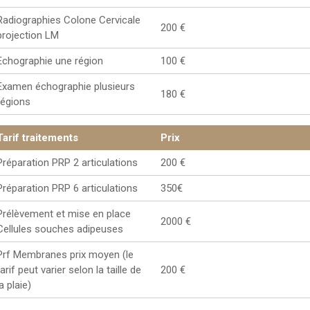
Radiographies Colone Cervicale
200 €
projection LM
Echographie une région
100 €
Examen échographie plusieurs
180 €
régions
Tarif traitements
Prix
Préparation PRP 2 articulations
200 €
Préparation PRP 6 articulations
350€
Prélèvement et mise en place
2000 €
Cellules souches adipeuses
Prf Membranes prix moyen (le
tarif peut varier selon la taille de
200 €
la plaie)