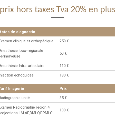
(prix hors taxes Tva 20% en plus
Actes de diagnostic
Examen clinique et orthopédique
250 €
Anesthesie loco-régionale
50 €
perinerveuse
Anesthésie Intra-articulaire
110 €
Injection echoguidée
180 €
Tarif Imagerie
Prix
Radiographie unité
35 €
Examen Radiographie région 4
130 €
projections LM,AP,DMLO,DPMLO