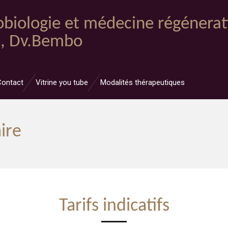
obiologie et médecine régénerat
e, Dv.Bembo
Contact
Vitrine you tube
Modalités thérapeutiques
ire
Tarifs indicatifs