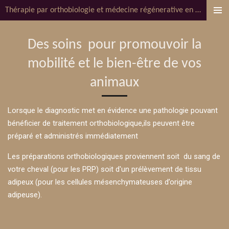
Thérapie par orthobiologie et médecine régénerative en pratique vétérinaire Équine, Dv.Bembo
Passer
au
contenu
Des soins pour promouvoir la
principal
mobilité et le bien-être de vos
animaux
Lorsque le diagnostic met en évidence une pathologie pouvant
bénéficier de traitement orthobiologique,ils peuvent être
préparé et administrés immédiatement
Les préparations orthobiologiques proviennent soit du sang de
votre cheval (pour les PRP) soit d'un prélèvement de tissu
adipeux (pour les cellules mésenchymateuses d’origine
adipeuse).